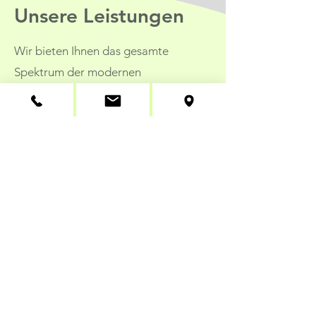
Unsere Leistungen
Wir bieten Ihnen das gesamte
Spektrum der modernen
Zahnheilkunde und möchten mit einer
kompetenten und transparenten
Behandlung Ihre Zahngesundheit vom
Milchzahn bis zum Implantat erhalten.
Dazu gehören auch eine angenehme
und freundliche Atmosphäre in einer
barrierefreien
und
klimatisierten
Praxis.
Zahnerhaltung